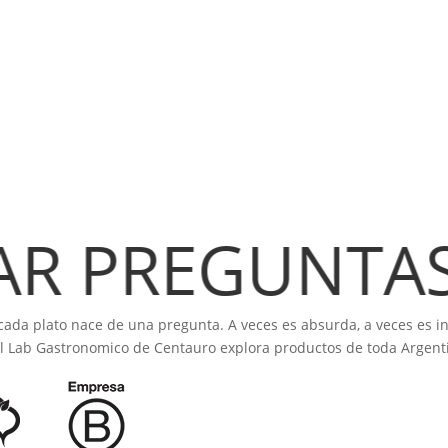
Español
▾
MENÚ DEGUSTACIÓN
CARTA DE VINOS
BROCHURE
FAQ
CHISPAZOS
Eventos
Abierto: Miércoles a Lunes. 19 a 
Perú 1156 - Ciudad de Mendoza
 PREGUNTAS /
Google Maps
+54 9 261 206 6255
cada plato nace de una pregunta. A veces es absurda, a veces es i
, el Lab Gastronomico de Centauro explora productos de toda Argen